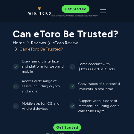
Get Started
Toggle navigat
61% of retail investor accounts lose money
Can eToro Be Trusted?
Home
Reviews
eToro Review
Can eToro Be Trusted?
User-friendly interface
Demo account with
and platform for web and
$100000 virtual funds
mobile
Access wide range of
Copy trades of successful
assets including crypto
investors in real-time
and more
Support various deposit
Mobile app for iOS and
methods including debit
Android devices
cards and PayPal
Get Started