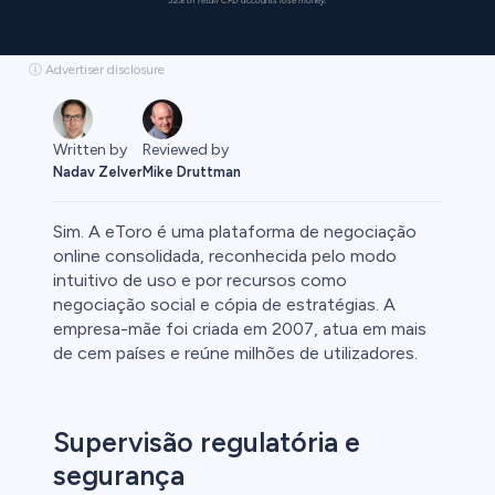
52% of retail CFD accounts lose money.
ⓘ Advertiser disclosure
Reviewed by
Written by
Mike Druttman
Nadav Zelver
Sim. A eToro é uma plataforma de negociação
online consolidada, reconhecida pelo modo
intuitivo de uso e por recursos como
negociação social e cópia de estratégias. A
rypto
empresa-mãe foi criada em 2007, atua em mais
de cem países e reúne milhões de utilizadores.
Supervisão regulatória e
segurança